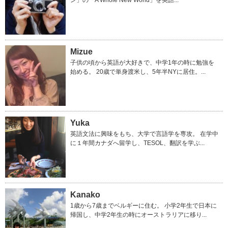
ン」の「A Whole New World」を英語...
Mizue
子供の頃から英語が大好きで、中学1年の時に勉強を
始める。 20歳で単身渡米し、5年半NYに居住。...
Yuka
英語文法に興味をもち、大学で言語学を専攻。 在学中
に１年間カナダへ留学し、TESOL、翻訳を学ぶ...
Kanako
1歳から7歳までベルギーに住む。 小学2年生で日本に
帰国し、中学2年生の時にオーストラリアに移り...