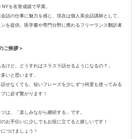
itute NYを名誉成績で卒業。
英会話の仕事に魅力を感じ、現在は個人英会話講師として、
スンを提供。医学書や専門分野に携わるフリーランス翻訳者
。
のご挨拶＞
あるけど、どうすればスラスラ話せるようになるの？」
は多いと思います。
を話せなくても、短いフレーズを少しずつ何度も使ってみる
ップに必ず繋がります！
コツは、「楽しみながら継続する」です。
標のお手伝いに少しでもお役に立てると嬉しいです！
身につけましょう！