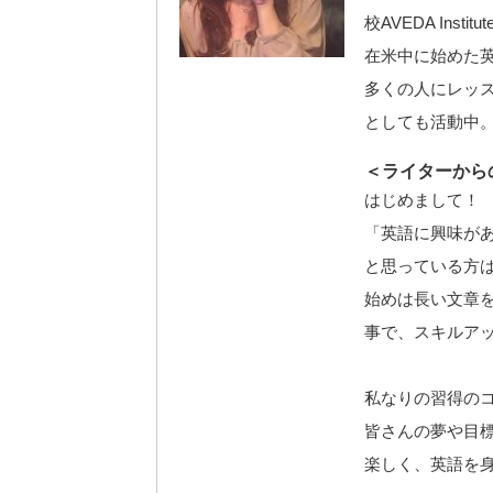
校AVEDA Inst
在米中に始めた
多くの人にレッ
としても活動中
＜ライターから
はじめまして！
「英語に興味が
と思っている方
始めは長い文章
事で、スキルア
私なりの習得の
皆さんの夢や目
楽しく、英語を