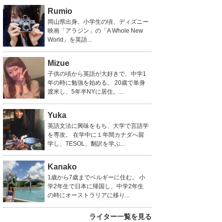
Rumio
岡山県出身。小学生の頃、ディズニー
映画「アラジン」の「A Whole New
World」を英語...
Mizue
子供の頃から英語が大好きで、中学1
年の時に勉強を始める。 20歳で単身
渡米し、5年半NYに居住。...
Yuka
英語文法に興味をもち、大学で言語学
を専攻。 在学中に１年間カナダへ留
学し、TESOL、翻訳を学ぶ...
Kanako
1歳から7歳までベルギーに住む。 小
学2年生で日本に帰国し、中学2年生
の時にオーストラリアに移り...
ライター一覧を見る