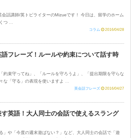
yone! 英会話講師/英トピライターのMizueです！ 今日は、留学のホーム
くつ …
コラム
2016/04/28
英語フレーズ！ルールや約束について話す時
！
「約束守ってね」、「ルールを守ろうよ」、「提出期限を守らな
々な「守る」の表現を使いますよ …
英会話フレーズ
2016/04/27
表す英語！大人同士の会話で使えるスラング
る」や「今度の週末遊ばない？」など、大人同士の会話で「遊