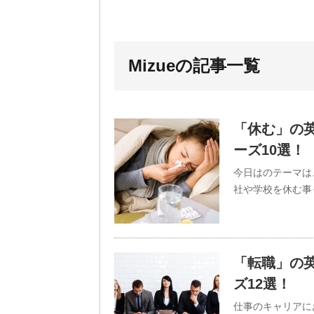
Mizueの記事一覧
「休む」の
ーズ10選！
今日はのテーマは
社や学校を休む事
「転職」の
ズ12選！
仕事のキャリアに