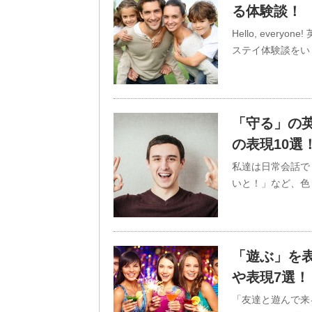
る体験談！
Hello, ever
ステイ体験談をい
「守る」の
の表現10選
私達は日常会話で
いと！」など、色
「遊ぶ」を
や表現7選！
「友達と遊んで来