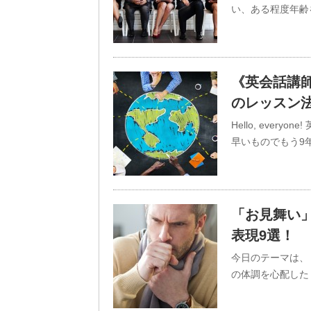
い、ある程度年齢
《英会話講師
のレッスン
Hello, eve
早いものでもう9年
「お見舞い
表現9選！
今日のテーマは、
の体調を心配した