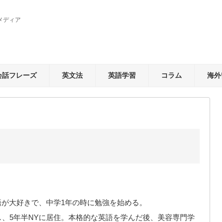
メディア
会話フレーズ
英文法
英語学習
コラム
海外
語が大好きで、中学1年の時に勉強を始める。
し、5年半NYに居住。本格的な英語を学んだ後、美容専門学