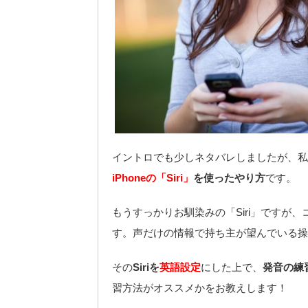
イントロでも少しネタバレしましたが、私
iPhoneの「Siri」
を使ったやり方
です。
もうすっかりお馴染みの「Siri」ですが、
す。声だけの情報で持ち主が望んでいる操
その
Siriを
英語設定
にした上で、
発音の練
習方法がオススメかをお教えします！