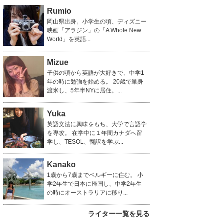
Rumio
岡山県出身。小学生の頃、ディズニー
映画「アラジン」の「A Whole New
World」を英語...
Mizue
子供の頃から英語が大好きで、中学1
年の時に勉強を始める。 20歳で単身
渡米し、5年半NYに居住。...
Yuka
英語文法に興味をもち、大学で言語学
を専攻。 在学中に１年間カナダへ留
学し、TESOL、翻訳を学ぶ...
Kanako
1歳から7歳までベルギーに住む。 小
学2年生で日本に帰国し、中学2年生
の時にオーストラリアに移り...
ライター一覧を見る