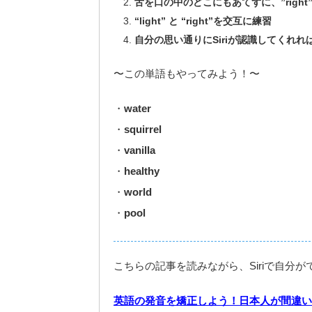
舌を口の中のどこにもあてずに、”right
“light” と “right”を交互に練習
自分の思い通りにSiriが認識してくれれ
〜この単語もやってみよう！〜
・
water
・
squirrel
・
vanilla
・
healthy
・
world
・
pool
こちらの記事を読みながら、Siriで自分
英語の発音を矯正しよう！日本人が間違い