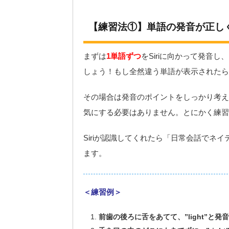
【練習法①】単語の発音が正し
まずは
1単語ずつ
をSiriに向かって発音し
しょう！もし全然違う単語が表示されたら
その場合は発音のポイントをしっかり考え直
気にする必要はありません。とにかく練習
Siriが認識してくれたら「日常会話でネ
ます。
＜練習例＞
前歯の後ろに舌をあてて、”light”と発音