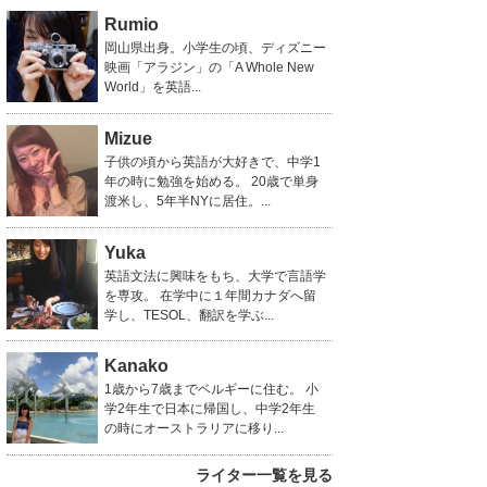
Rumio
岡山県出身。小学生の頃、ディズニー
映画「アラジン」の「A Whole New
World」を英語...
Mizue
子供の頃から英語が大好きで、中学1
年の時に勉強を始める。 20歳で単身
渡米し、5年半NYに居住。...
Yuka
英語文法に興味をもち、大学で言語学
を専攻。 在学中に１年間カナダへ留
学し、TESOL、翻訳を学ぶ...
Kanako
1歳から7歳までベルギーに住む。 小
学2年生で日本に帰国し、中学2年生
の時にオーストラリアに移り...
ライター一覧を見る