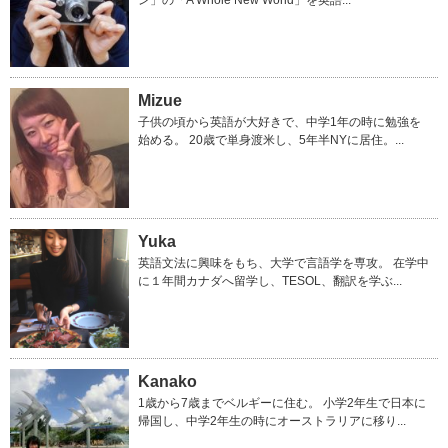
ン」の「A Whole New World」を英語...
Mizue
子供の頃から英語が大好きで、中学1年の時に勉強を
始める。 20歳で単身渡米し、5年半NYに居住。...
Yuka
英語文法に興味をもち、大学で言語学を専攻。 在学中
に１年間カナダへ留学し、TESOL、翻訳を学ぶ...
Kanako
1歳から7歳までベルギーに住む。 小学2年生で日本に
帰国し、中学2年生の時にオーストラリアに移り...