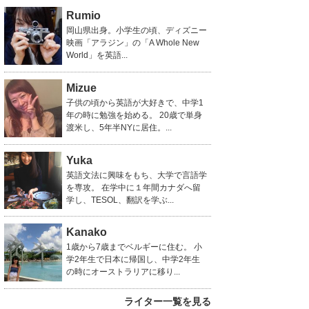
Rumio
岡山県出身。小学生の頃、ディズニー
映画「アラジン」の「A Whole New
World」を英語...
Mizue
子供の頃から英語が大好きで、中学1
年の時に勉強を始める。 20歳で単身
渡米し、5年半NYに居住。...
Yuka
英語文法に興味をもち、大学で言語学
を専攻。 在学中に１年間カナダへ留
学し、TESOL、翻訳を学ぶ...
Kanako
1歳から7歳までベルギーに住む。 小
学2年生で日本に帰国し、中学2年生
の時にオーストラリアに移り...
ライター一覧を見る