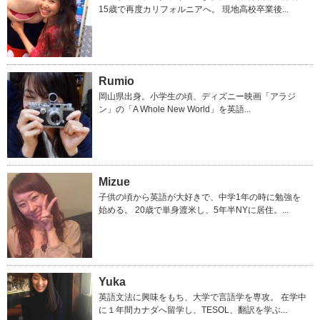
15歳で再度カリフォルニアへ。 現地高校卒業後...
Rumio
岡山県出身。小学生の頃、ディズニー映画「アラジ
ン」の「A Whole New World」を英語...
Mizue
子供の頃から英語が大好きで、中学1年の時に勉強を
始める。 20歳で単身渡米し、5年半NYに居住。...
Yuka
英語文法に興味をもち、大学で言語学を専攻。 在学中
に１年間カナダへ留学し、TESOL、翻訳を学ぶ...