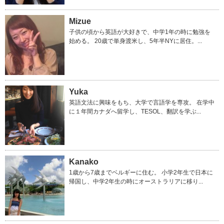
Mizue
子供の頃から英語が大好きで、中学1年の時に勉強を
始める。 20歳で単身渡米し、5年半NYに居住。...
Yuka
英語文法に興味をもち、大学で言語学を専攻。 在学中
に１年間カナダへ留学し、TESOL、翻訳を学ぶ...
Kanako
1歳から7歳までベルギーに住む。 小学2年生で日本に
帰国し、中学2年生の時にオーストラリアに移り...