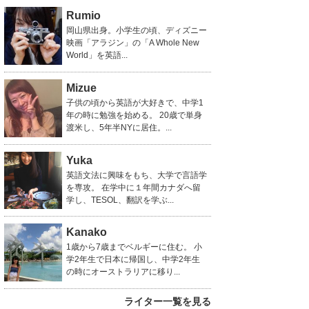
Rumio
岡山県出身。小学生の頃、ディズニー
映画「アラジン」の「A Whole New
World」を英語...
Mizue
子供の頃から英語が大好きで、中学1
年の時に勉強を始める。 20歳で単身
渡米し、5年半NYに居住。...
Yuka
英語文法に興味をもち、大学で言語学
を専攻。 在学中に１年間カナダへ留
学し、TESOL、翻訳を学ぶ...
Kanako
1歳から7歳までベルギーに住む。 小
学2年生で日本に帰国し、中学2年生
の時にオーストラリアに移り...
ライター一覧を見る