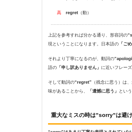
高
regret
（動）
上記を参考すれば分かる通り、形容詞の
“
現ということになります。日本語の
「ごめ
それより丁寧になるのが、動詞の
“apolog
語の
「申し訳ありません」
に近いフレーズ
そして動詞の
“regret”
（残念に思う）は、
味があることから、
「遺憾に思う」
という
重大なミスの時は”sorry”は避
“sorry”はあまり丁寧な表現とされていな