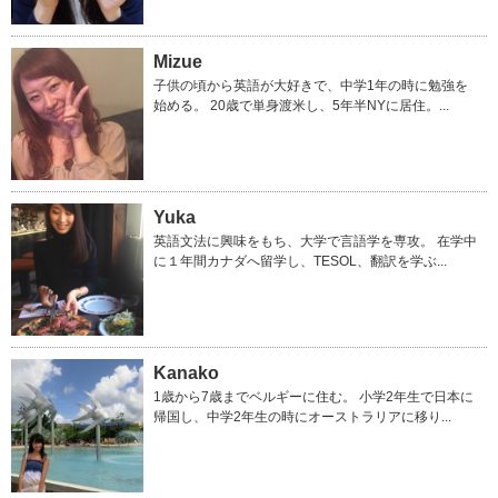
Mizue
子供の頃から英語が大好きで、中学1年の時に勉強を
始める。 20歳で単身渡米し、5年半NYに居住。...
Yuka
英語文法に興味をもち、大学で言語学を専攻。 在学中
に１年間カナダへ留学し、TESOL、翻訳を学ぶ...
Kanako
1歳から7歳までベルギーに住む。 小学2年生で日本に
帰国し、中学2年生の時にオーストラリアに移り...