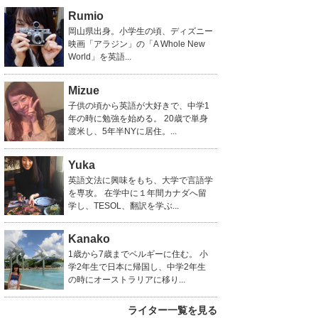
Rumio
岡山県出身。小学生の頃、ディズニー
映画「アラジン」の「A Whole New
World」を英語...
Mizue
子供の頃から英語が大好きで、中学1
年の時に勉強を始める。 20歳で単身
渡米し、5年半NYに居住。...
Yuka
英語文法に興味をもち、大学で言語学
を専攻。 在学中に１年間カナダへ留
学し、TESOL、翻訳を学ぶ...
Kanako
1歳から7歳までベルギーに住む。 小
学2年生で日本に帰国し、中学2年生
の時にオーストラリアに移り...
ライター一覧を見る