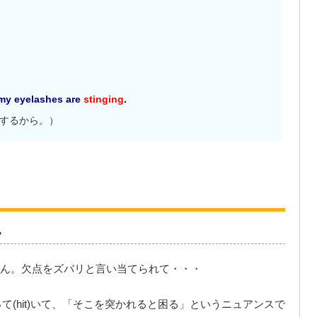
e my eyelashes are
stinging
.
するから。）
。
ん。欠点をズバリと言い当てられて・・・
当たって(hit)いて、「そこを突かれると困る」というニュアンスで