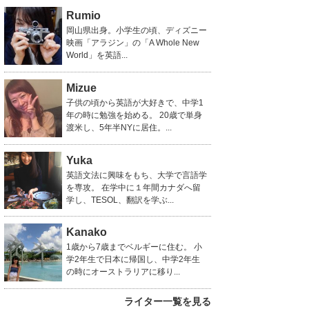
Rumio
岡山県出身。小学生の頃、ディズニー
映画「アラジン」の「A Whole New
World」を英語...
Mizue
子供の頃から英語が大好きで、中学1
年の時に勉強を始める。 20歳で単身
渡米し、5年半NYに居住。...
Yuka
英語文法に興味をもち、大学で言語学
を専攻。 在学中に１年間カナダへ留
学し、TESOL、翻訳を学ぶ...
Kanako
1歳から7歳までベルギーに住む。 小
学2年生で日本に帰国し、中学2年生
の時にオーストラリアに移り...
ライター一覧を見る