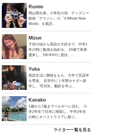
Rumio
岡山県出身。小学生の頃、ディズニー
映画「アラジン」の「A Whole New
World」を英語...
Mizue
子供の頃から英語が大好きで、中学1
年の時に勉強を始める。 20歳で単身
渡米し、5年半NYに居住。...
Yuka
英語文法に興味をもち、大学で言語学
を専攻。 在学中に１年間カナダへ留
学し、TESOL、翻訳を学ぶ...
Kanako
1歳から7歳までベルギーに住む。 小
学2年生で日本に帰国し、中学2年生
の時にオーストラリアに移り...
ライター一覧を見る