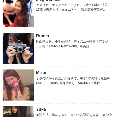
アメリカ・ケンタッキー生まれ。 2歳で日本に帰国、
15歳で再度カリフォルニアへ。 現地高校卒業後...
Rumio
岡山県出身。小学生の頃、ディズニー映画「アラジ
ン」の「A Whole New World」を英語...
Mizue
子供の頃から英語が大好きで、中学1年の時に勉強を
始める。 20歳で単身渡米し、5年半NYに居住。...
Yuka
英語文法に興味をもち、大学で言語学を専攻。 在学中