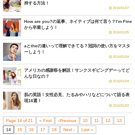
持する方法！
2016/01/07
How are you?の返事、ネイティブは何て言う？I’m Fine
から卒業しよう！
2016/01/05
aとtheの違いって理解できてる？冠詞の使い方をマスタ
ーしよう！
2016/01/04
アメリカの感謝祭を解説！サンクスギビングデーってど
んな日なの？
2016/01/04
肌の英語！女性必見、たるみやハリなどについて語る表
現16選！
2016/01/03
Page 14 of 21
« First
‹Previous
10
11
12
13
14
15
16
17
18
Next ›
Last »