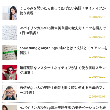
くしゃみを聞いたら言ってあげたい英語！ネイティブが
使う表現！
2016/01/18
≪バイリンガルMeg流≫英単語の覚え方！コツを掴んで
1日10単語！
2016/01/13
somethingとanythingの違いとは？文法とニュアンスを
解説！
2016/01/10
短縮英語をマスター！ネイティブがよく使う省略スラン
グ15選！
2016/01/10
自信がない人の英語！弱音を吐く時に使える自虐的フレ
ーズ9選！
2016/01/09
≪バイリンガルMeg流≫英語学習のモチベーションを維