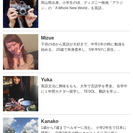
岡山県出身。小学生の頃、ディズニー映画「アラジ
ン」の「A Whole New World」を英語...
Mizue
子供の頃から英語が大好きで、中学1年の時に勉強を
始める。 20歳で単身渡米し、5年半NYに居住。...
Yuka
英語文法に興味をもち、大学で言語学を専攻。 在学中
に１年間カナダへ留学し、TESOL、翻訳を学ぶ...
Kanako
1歳から7歳までベルギーに住む。 小学2年生で日本に