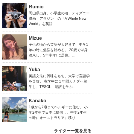
Rumio
岡山県出身。小学生の頃、ディズニー
映画「アラジン」の「A Whole New
World」を英語...
Mizue
子供の頃から英語が大好きで、中学1
年の時に勉強を始める。 20歳で単身
渡米し、5年半NYに居住。...
Yuka
英語文法に興味をもち、大学で言語学
を専攻。 在学中に１年間カナダへ留
学し、TESOL、翻訳を学ぶ...
Kanako
1歳から7歳までベルギーに住む。 小
学2年生で日本に帰国し、中学2年生
の時にオーストラリアに移り...
ライター一覧を見る