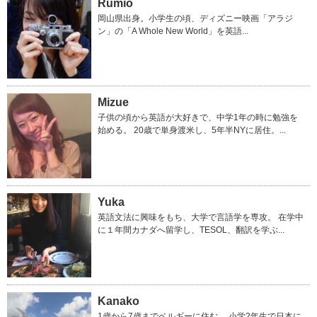
Rumio
岡山県出身。小学生の頃、ディズニー映画「アラジ
ン」の「A Whole New World」を英語...
Mizue
子供の頃から英語が大好きで、中学1年の時に勉強を
始める。 20歳で単身渡米し、5年半NYに居住。...
Yuka
英語文法に興味をもち、大学で言語学を専攻。 在学中
に１年間カナダへ留学し、TESOL、翻訳を学ぶ...
Kanako
1歳から7歳までベルギーに住む。 小学2年生で日本に