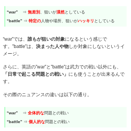
“war”
⇒
無差別
、狙いが
漠然
としている
“battle”
⇒
特定の
人物や場所、狙いが
ハッキリ
としている
“war”では、
誰もが狙いの対象
になるという感じで
す。”battle”は、
決まった人や物
しか対象にしないというイ
メージ。
さらに、英語の”war”と”battle”は武力での戦い以外にも、
「日常で起こる問題との戦い」
にも使うことが出来るんで
す。
その際のニュアンスの違いは以下の通り。
“war”
⇒
全体的な
問題との戦い
“battle”
⇒
個人的な
問題との戦い