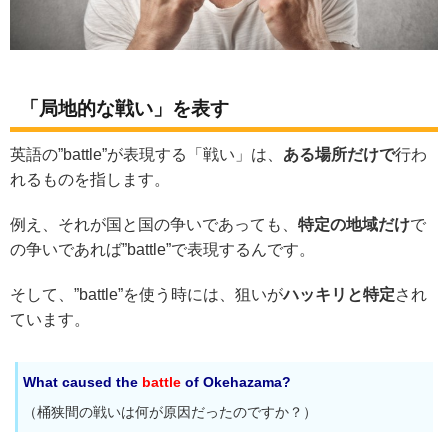
「局地的な戦い」を表す
英語の”battle”が表現する「戦い」は、
ある場所だけで
行わ
れるものを指します。
例え、それが国と国の争いであっても、
特定の地域だけ
で
の争いであれば”battle”で表現するんです。
そして、”battle”を使う時には、狙いが
ハッキリと特定
され
ています。
What caused the
battle
of Okehazama?
（桶狭間の戦いは何が原因だったのですか？）