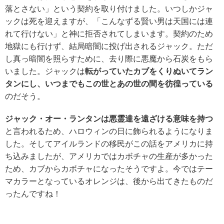
落とさない」という契約を取り付けました。いつしかジャ
ックは死を迎えますが、「こんなずる賢い男は天国には連
れて行けない」と神に拒否されてしまいます。契約のため
地獄にも行けず、結局暗闇に投げ出されるジャック。ただ
し真っ暗闇を照らすために、去り際に悪魔から石炭をもら
いました。ジャックは
転がっていたカブをくりぬいてラン
タンにし、いつまでもこの世とあの世の間を彷徨っている
のだそう。
ジャック・オー・ランタンは悪霊達を遠ざける意味を持つ
と言われるため、ハロウィンの日に飾られるようになりま
した。そしてアイルランドの移民がこの話をアメリカに持
ち込みましたが、アメリカではカボチャの生産が多かった
ため、カブからカボチャになったそうですよ。今ではテー
マカラーとなっているオレンジは、後から出てきたものだ
ったんですね！