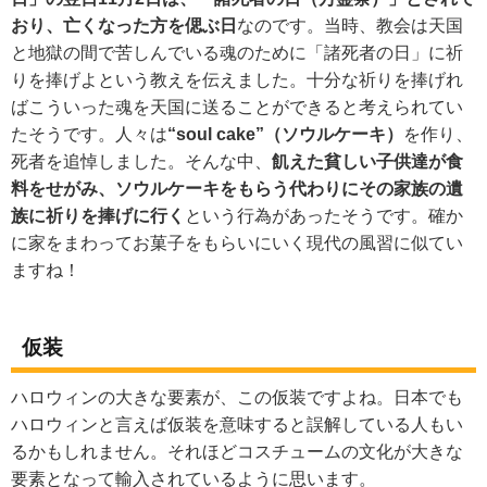
おり、亡くなった方を偲ぶ日
なのです。当時、教会は天国
と地獄の間で苦しんでいる魂のために「諸死者の日」に祈
りを捧げよという教えを伝えました。十分な祈りを捧げれ
ばこういった魂を天国に送ることができると考えられてい
たそうです。人々は
“soul cake”（ソウルケーキ）
を作り、
死者を追悼しました。そんな中、
飢えた貧しい子供達が食
料をせがみ、ソウルケーキをもらう代わりにその家族の遺
族に祈りを捧げに行く
という行為があったそうです。確か
に家をまわってお菓子をもらいにいく現代の風習に似てい
ますね！
仮装
ハロウィンの大きな要素が、この仮装ですよね。日本でも
ハロウィンと言えば仮装を意味すると誤解している人もい
るかもしれません。それほどコスチュームの文化が大きな
要素となって輸入されているように思います。