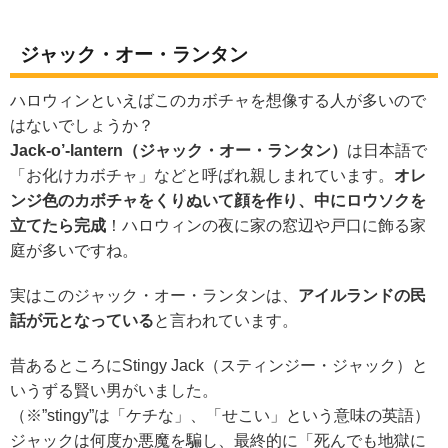
ジャック・オー・ランタン
ハロウィンといえばこのカボチャを想像する人が多いので
はないでしょうか？
Jack-o’-lantern（ジャック・オー・ランタン）
は日本語で
「お化けカボチャ」などと呼ばれ親しまれています。
オレ
ンジ色のカボチャをくりぬいて顔を作り、中にロウソクを
立てたら完成
！ハロウィンの夜に家の窓辺や戸口に飾る家
庭が多いですね。
実はこのジャック・オー・ランタンは、
アイルランドの民
話が元となっている
と言われています。
昔あるところにStingy Jack（スティンジー・ジャック）と
いうずる賢い男がいました。
（※”stingy”は「ケチな」、「せこい」という意味の英語）
ジャックは何度か悪魔を騙し、最終的に「死んでも地獄に