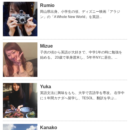
Rumio
岡山県出身。小学生の頃、ディズニー映画「アラジ
ン」の「A Whole New World」を英語...
Mizue
子供の頃から英語が大好きで、中学1年の時に勉強を
始める。 20歳で単身渡米し、5年半NYに居住。...
Yuka
英語文法に興味をもち、大学で言語学を専攻。 在学中
に１年間カナダへ留学し、TESOL、翻訳を学ぶ...
Kanako