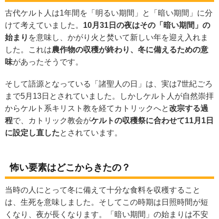
古代ケルト人は1年間を「明るい期間」と「暗い期間」に分
けて考えていました。
10月31日の夜はその「暗い期間」の
始まり
を意味し、かがり火と焚いて新しい年を迎え入れま
した。これは
農作物の収穫が終わり、冬に備えるための意
味
があったそうです。
そして語源となっている「諸聖人の日」は、実は7世紀ごろ
まで5月13日とされていました。しかしケルト人が自然崇拝
からケルト系キリスト教を経てカトリックへと
改宗する過
程
で、カトリック教会が
ケルトの収穫祭に合わせて11月1日
に設定し直した
とされています。
怖い要素はどこからきたの？
当時の人にとって冬に備えて十分な食料を収穫すること
は、生死を意味しました。そしてこの時期は日照時間が短
くなり、夜が長くなります。「暗い期間」の始まりは不安