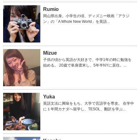
Rumio
岡山県出身。小学生の頃、ディズニー映画「アラジ
ン」の「A Whole New World」を英語...
Mizue
子供の頃から英語が大好きで、中学1年の時に勉強を
始める。 20歳で単身渡米し、5年半NYに居住。...
Yuka
英語文法に興味をもち、大学で言語学を専攻。 在学中
に１年間カナダへ留学し、TESOL、翻訳を学ぶ...