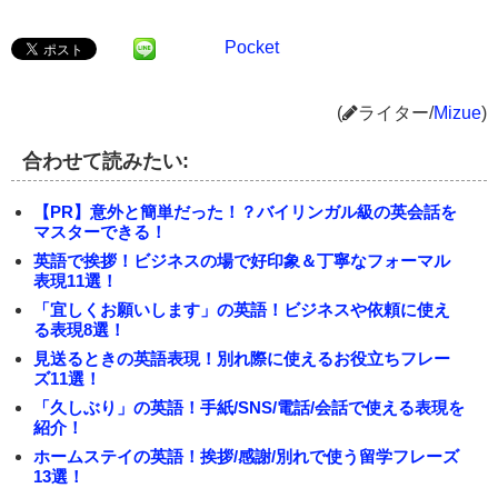
Pocket
(
ライター/
Mizue
)
合わせて読みたい:
【PR】意外と簡単だった！？バイリンガル級の英会話を
マスターできる！
英語で挨拶！ビジネスの場で好印象＆丁寧なフォーマル
表現11選！
「宜しくお願いします」の英語！ビジネスや依頼に使え
る表現8選！
見送るときの英語表現！別れ際に使えるお役立ちフレー
ズ11選！
「久しぶり」の英語！手紙/SNS/電話/会話で使える表現を
紹介！
ホームステイの英語！挨拶/感謝/別れで使う留学フレーズ
13選！