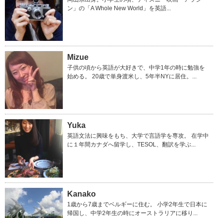
ン」の「A Whole New World」を英語...
Mizue
子供の頃から英語が大好きで、中学1年の時に勉強を
始める。 20歳で単身渡米し、5年半NYに居住。...
Yuka
英語文法に興味をもち、大学で言語学を専攻。 在学中
に１年間カナダへ留学し、TESOL、翻訳を学ぶ...
Kanako
1歳から7歳までベルギーに住む。 小学2年生で日本に
帰国し、中学2年生の時にオーストラリアに移り...