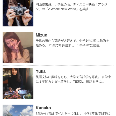
岡山県出身。小学生の頃、ディズニー映画「アラジ
ン」の「A Whole New World」を英語...
Mizue
子供の頃から英語が大好きで、中学1年の時に勉強を
始める。 20歳で単身渡米し、5年半NYに居住。...
Yuka
英語文法に興味をもち、大学で言語学を専攻。 在学中
に１年間カナダへ留学し、TESOL、翻訳を学ぶ...
Kanako
1歳から7歳までベルギーに住む。 小学2年生で日本に