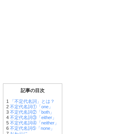
記事の目次
1
「不定代名詞」とは？
2
不定代名詞①「one」
3
不定代名詞②「both」
4
不定代名詞③「either」
5
不定代名詞④「neither」
6
不定代名詞➄「none」
7
おわりに