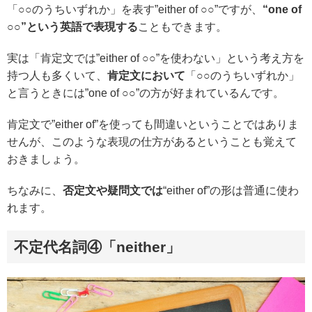
「○○のうちいずれか」を表す”either of ○○”ですが、
“one of
○○”という英語で表現する
こともできます。
実は「肯定文では”either of ○○”を使わない」という考え方を
持つ人も多くいて、
肯定文において
「○○のうちいずれか」
と言うときには”one of ○○”の方が好まれているんです。
肯定文で”either of”を使っても間違いということではありま
せんが、このような表現の仕方があるということも覚えて
おきましょう。
ちなみに、
否定文や疑問文では
“either of”の形は普通に使わ
れます。
不定代名詞④「neither」