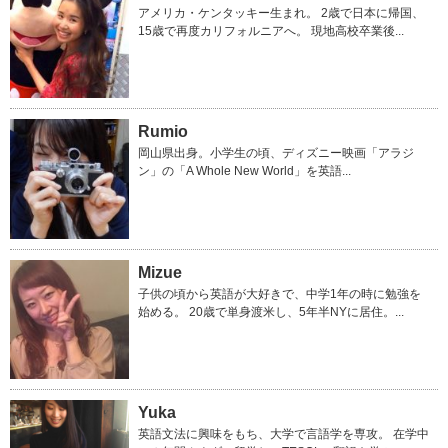
アメリカ・ケンタッキー生まれ。 2歳で日本に帰国、
15歳で再度カリフォルニアへ。 現地高校卒業後...
Rumio
岡山県出身。小学生の頃、ディズニー映画「アラジ
ン」の「A Whole New World」を英語...
Mizue
子供の頃から英語が大好きで、中学1年の時に勉強を
始める。 20歳で単身渡米し、5年半NYに居住。...
Yuka
英語文法に興味をもち、大学で言語学を専攻。 在学中