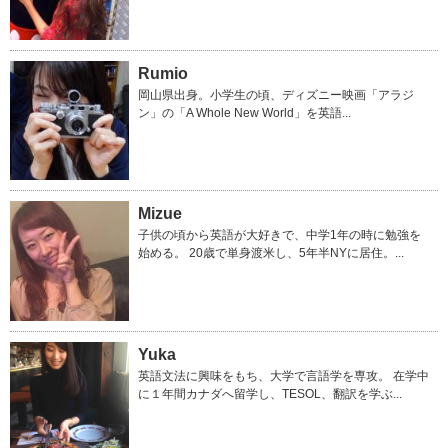
Rumio
岡山県出身。小学生の頃、ディズニー映画「アラジ
ン」の「A Whole New World」を英語...
Mizue
子供の頃から英語が大好きで、中学1年の時に勉強を
始める。 20歳で単身渡米し、5年半NYに居住。...
Yuka
英語文法に興味をもち、大学で言語学を専攻。 在学中
に１年間カナダへ留学し、TESOL、翻訳を学ぶ...