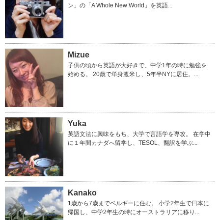
ン」の「A Whole New World」を英語...
Mizue
子供の頃から英語が大好きで、中学1年の時に勉強を
始める。 20歳で単身渡米し、5年半NYに居住。...
Yuka
英語文法に興味をもち、大学で言語学を専攻。 在学中
に１年間カナダへ留学し、TESOL、翻訳を学ぶ...
Kanako
1歳から7歳までベルギーに住む。 小学2年生で日本に
帰国し、中学2年生の時にオーストラリアに移り...