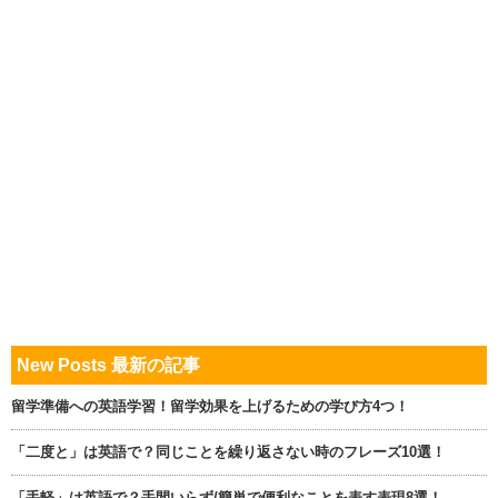
New Posts 最新の記事
留学準備への英語学習！留学効果を上げるための学び方4つ！
「二度と」は英語で？同じことを繰り返さない時のフレーズ10選！
「手軽」は英語で？手間いらず/簡単で便利なことを表す表現8選！