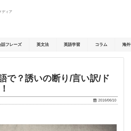
メディア
会話フレーズ
英文法
英語学習
コラム
海外
語で？誘いの断り/言い訳/ド
選！
2016/06/10