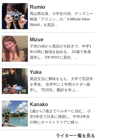
Rumio
岡山県出身。小学生の頃、ディズニー
映画「アラジン」の「A Whole New
World」を英語...
Mizue
子供の頃から英語が大好きで、中学1
年の時に勉強を始める。 20歳で単身
渡米し、5年半NYに居住。...
Yuka
英語文法に興味をもち、大学で言語学
を専攻。 在学中に１年間カナダへ留
学し、TESOL、翻訳を学ぶ...
Kanako
1歳から7歳までベルギーに住む。 小
学2年生で日本に帰国し、中学2年生
の時にオーストラリアに移り...
ライター一覧を見る