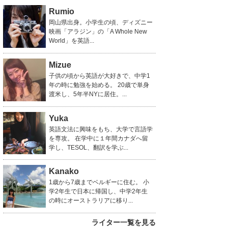
Rumio
岡山県出身。小学生の頃、ディズニー
映画「アラジン」の「A Whole New
World」を英語...
Mizue
子供の頃から英語が大好きで、中学1
年の時に勉強を始める。 20歳で単身
渡米し、5年半NYに居住。...
Yuka
英語文法に興味をもち、大学で言語学
を専攻。 在学中に１年間カナダへ留
学し、TESOL、翻訳を学ぶ...
Kanako
1歳から7歳までベルギーに住む。 小
学2年生で日本に帰国し、中学2年生
の時にオーストラリアに移り...
ライター一覧を見る