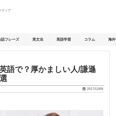
メディア
会話フレーズ
英文法
英語学習
コラム
海外
英語で？厚かましい人/謙遜
選
2017/12/09