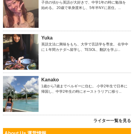
子供の頃から英語が大好きで、中学1年の時に勉強を
始める。 20歳で単身渡米し、5年半NYに居住。...
Yuka
英語文法に興味をもち、大学で言語学を専攻。 在学中
に１年間カナダへ留学し、TESOL、翻訳を学ぶ...
Kanako
1歳から7歳までベルギーに住む。 小学2年生で日本に
帰国し、中学2年生の時にオーストラリアに移り...
ライター一覧を見る
About Us 運営情報